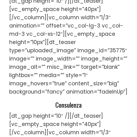
[dt_gap height=”10″ /][/dt_teaser]
[vc_empty_space height=”40px”]
[/vc_column][vc_column width=”1/3″
animation=”” offset=”vc_col-lg-3 vc_col-
md-3 vc_col-xs-12″][vc_empty_space
height=”10px”][dt_teaser
type=”uploaded_image” image_id=”35775″
image=”” image_width=”” image_height=””
image_alt=”” misc_link=”” target=”blank”
lightbox=”” media=”” style=”1″
image_hovers=”true” content_size=”big”
background=”fancy” animation=”fadeInUp”]
Consulenza
[dt_gap height=”10″ /][/dt_teaser]
[vc_empty_space height=”40px”]
[/vc_column][vc_column width=”1/3″