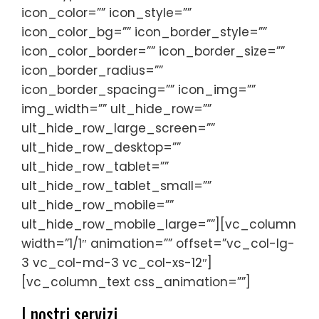
icon_color=”” icon_style=””
icon_color_bg=”” icon_border_style=””
icon_color_border=”” icon_border_size=””
icon_border_radius=””
icon_border_spacing=”” icon_img=””
img_width=”” ult_hide_row=””
ult_hide_row_large_screen=””
ult_hide_row_desktop=””
ult_hide_row_tablet=””
ult_hide_row_tablet_small=””
ult_hide_row_mobile=””
ult_hide_row_mobile_large=””][vc_column
width=”1/1″ animation=”” offset=”vc_col-lg-
3 vc_col-md-3 vc_col-xs-12″]
[vc_column_text css_animation=””]
I nostri servizi