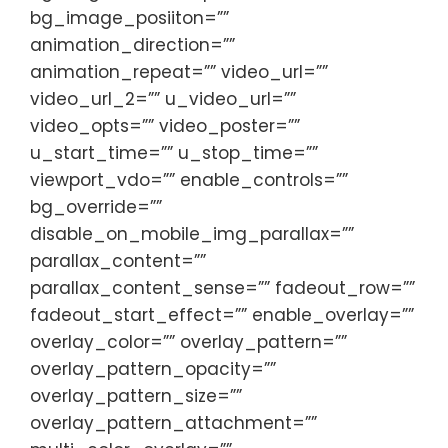
bg_image_posiiton=””
animation_direction=””
animation_repeat=”” video_url=””
video_url_2=”” u_video_url=””
video_opts=”” video_poster=””
u_start_time=”” u_stop_time=””
viewport_vdo=”” enable_controls=””
bg_override=””
disable_on_mobile_img_parallax=””
parallax_content=””
parallax_content_sense=”” fadeout_row=””
fadeout_start_effect=”” enable_overlay=””
overlay_color=”” overlay_pattern=””
overlay_pattern_opacity=””
overlay_pattern_size=””
overlay_pattern_attachment=””