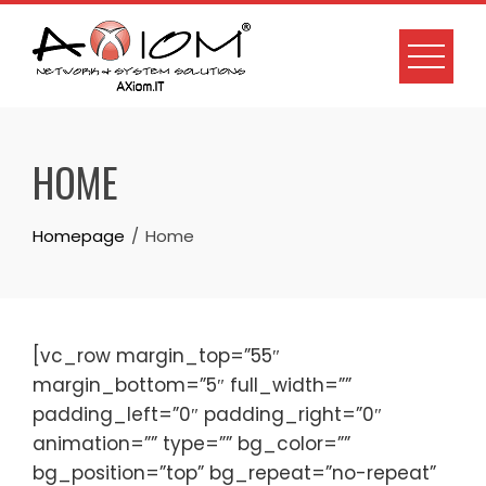
Skip
to
content
HOME
Homepage
Home
[vc_row margin_top=”55″
margin_bottom=”5″ full_width=””
padding_left=”0″ padding_right=”0″
animation=”” type=”” bg_color=””
bg_position=”top” bg_repeat=”no-repeat”