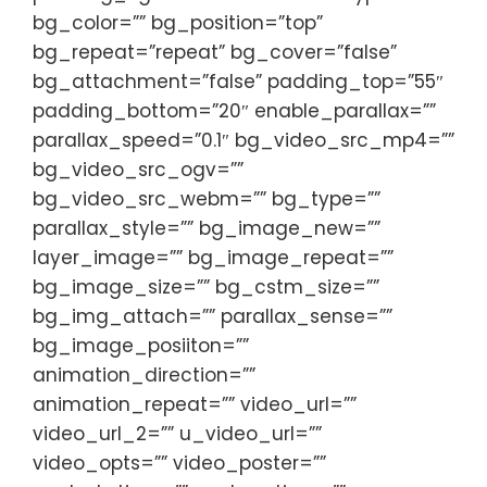
bg_color=”” bg_position=”top”
bg_repeat=”repeat” bg_cover=”false”
bg_attachment=”false” padding_top=”55″
padding_bottom=”20″ enable_parallax=””
parallax_speed=”0.1″ bg_video_src_mp4=””
bg_video_src_ogv=””
bg_video_src_webm=”” bg_type=””
parallax_style=”” bg_image_new=””
layer_image=”” bg_image_repeat=””
bg_image_size=”” bg_cstm_size=””
bg_img_attach=”” parallax_sense=””
bg_image_posiiton=””
animation_direction=””
animation_repeat=”” video_url=””
video_url_2=”” u_video_url=””
video_opts=”” video_poster=””