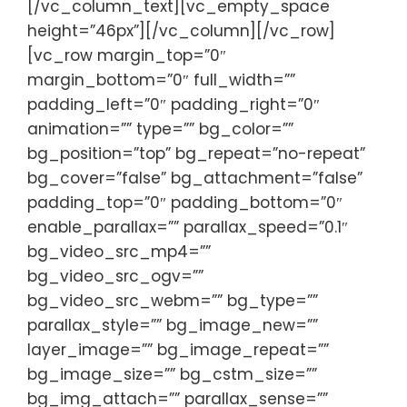
[/vc_column_text][vc_empty_space
height=”46px”][/vc_column][/vc_row]
[vc_row margin_top=”0″
margin_bottom=”0″ full_width=””
padding_left=”0″ padding_right=”0″
animation=”” type=”” bg_color=””
bg_position=”top” bg_repeat=”no-repeat”
bg_cover=”false” bg_attachment=”false”
padding_top=”0″ padding_bottom=”0″
enable_parallax=”” parallax_speed=”0.1″
bg_video_src_mp4=””
bg_video_src_ogv=””
bg_video_src_webm=”” bg_type=””
parallax_style=”” bg_image_new=””
layer_image=”” bg_image_repeat=””
bg_image_size=”” bg_cstm_size=””
bg_img_attach=”” parallax_sense=””