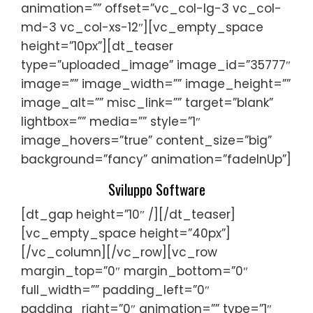
animation=”” offset=”vc_col-lg-3 vc_col-
md-3 vc_col-xs-12″][vc_empty_space
height=”10px”][dt_teaser
type=”uploaded_image” image_id=”35777″
image=”” image_width=”” image_height=””
image_alt=”” misc_link=”” target=”blank”
lightbox=”” media=”” style=”1″
image_hovers=”true” content_size=”big”
background=”fancy” animation=”fadeInUp”]
Sviluppo Software
[dt_gap height=”10″ /][/dt_teaser]
[vc_empty_space height=”40px”]
[/vc_column][/vc_row][vc_row
margin_top=”0″ margin_bottom=”0″
full_width=”” padding_left=”0″
padding_right=”0″ animation=”” type=”1″