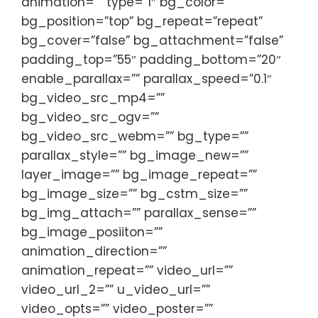
animation=”” type=”1″ bg_color=””
bg_position=”top” bg_repeat=”repeat”
bg_cover=”false” bg_attachment=”false”
padding_top=”55″ padding_bottom=”20″
enable_parallax=”” parallax_speed=”0.1″
bg_video_src_mp4=””
bg_video_src_ogv=””
bg_video_src_webm=”” bg_type=””
parallax_style=”” bg_image_new=””
layer_image=”” bg_image_repeat=””
bg_image_size=”” bg_cstm_size=””
bg_img_attach=”” parallax_sense=””
bg_image_posiiton=””
animation_direction=””
animation_repeat=”” video_url=””
video_url_2=”” u_video_url=””
video_opts=”” video_poster=””