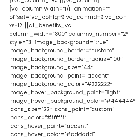
[/vc_column_text][/vc_column]
[vc_column width=”1/1″ animation=””
offset=”vc_col-lg-9 vc_col-md-9 vc_col-
xs-12″][dt_benefits_vc
column_width=”300″ columns_number=”2″
style=”3″ image_background=”true”
image_background_border=”custom”
image_background_border_radius=”100″
image_background_size=”44″
image_background_paint=”accent”
image_background_color=”#222222″
image_hover_background_paint=”light”
image_hover_background_color=”#444444″
icons_size=”22″ icons_paint=”custom”
icons_color=”#ffffff”
icons_hover_paint=”accent”
icons_hover_color=”#dddddd”