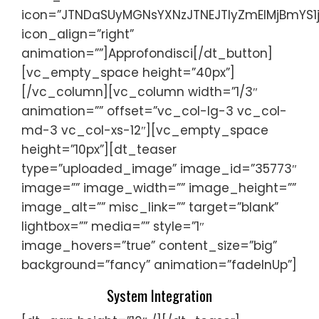
icon=”JTNDaSUyMGNsYXNzJTNEJTIyZmElMjBmY
icon_align=”right”
animation=””]Approfondisci[/dt_button]
[vc_empty_space height=”40px”]
[/vc_column][vc_column width=”1/3″
animation=”” offset=”vc_col-lg-3 vc_col-
md-3 vc_col-xs-12″][vc_empty_space
height=”10px”][dt_teaser
type=”uploaded_image” image_id=”35773″
image=”” image_width=”” image_height=””
image_alt=”” misc_link=”” target=”blank”
lightbox=”” media=”” style=”1″
image_hovers=”true” content_size=”big”
background=”fancy” animation=”fadeInUp”]
System Integration