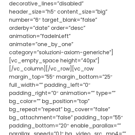
decorative_lines=”disabled”
header_size=”h5″ content_size=”big”
number=”6″ target_blank=”false”
orderby=”date” order=”desc”
animation=”fadeInLeft”
animate=”one_by_one”
category=”soluzioni-axiom-generiche”]
[vc_empty_space height=”40px”]
[/vc_column][/vc_row][vc_row
margin_top=”55″ margin_bottom=”25″
full_width=”” padding_left=”0″
padding_right=”0″ animation=”” type=””
bg_color=”” bg_position=”top”
bg_repeat=”repeat” bg_cover=”false”
bg_attachment=”false” padding_top=”55″
padding_bottom=”20″ enable_parallax=””
parallax_speed=”0.1″ bg_video_src_mp4=””