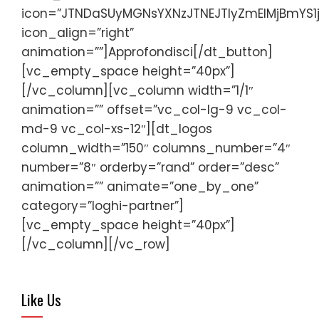
icon=”JTNDaSUyMGNsYXNzJTNEJTIyZmElMjBmY
icon_align=”right”
animation=””]Approfondisci[/dt_button]
[vc_empty_space height=”40px”]
[/vc_column][vc_column width=”1/1″
animation=”” offset=”vc_col-lg-9 vc_col-
md-9 vc_col-xs-12″][dt_logos
column_width=”150″ columns_number=”4″
number=”8″ orderby=”rand” order=”desc”
animation=”” animate=”one_by_one”
category=”loghi-partner”]
[vc_empty_space height=”40px”]
[/vc_column][/vc_row]
Like Us