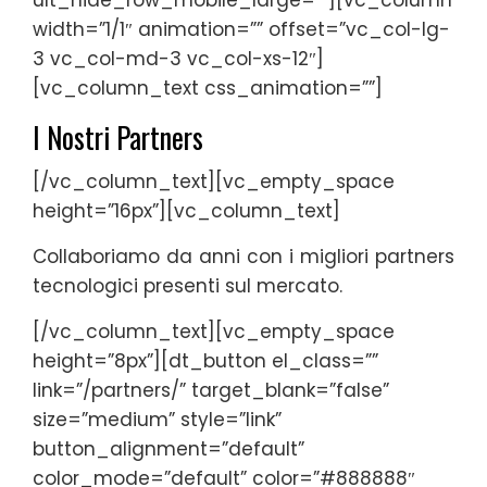
ult_hide_row_mobile_large=””][vc_column
width=”1/1″ animation=”” offset=”vc_col-lg-
3 vc_col-md-3 vc_col-xs-12″]
[vc_column_text css_animation=””]
I Nostri Partners
[/vc_column_text][vc_empty_space
height=”16px”][vc_column_text]
Collaboriamo da anni con i migliori partners
tecnologici presenti sul mercato.
[/vc_column_text][vc_empty_space
height=”8px”][dt_button el_class=””
link=”/partners/” target_blank=”false”
size=”medium” style=”link”
button_alignment=”default”
color_mode=”default” color=”#888888″