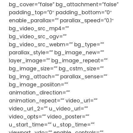
bg_cover=”false” bg_attachment=”false”
padding_top=”0″ padding_bottom=”0″
enable_parallax=”” parallax_speed=”0.1″
bg_video_src_mp4=””
bg_video_src_ogv=””
bg_video_src_webm=”” bg_type=””
parallax_style=”” bg_image_new=””
layer_image=”” bg_image_repeat=””
bg_image_size=”” bg_cstm_size=””
bg_img_attach=”” parallax_sense=””
bg_image_posiiton=””
animation_direction=””
animation_repeat=”” video_url=””
video_url_2=”” u_video_url=””
video_opts=”” video_poster=””
u_start_time=”” u_stop_time=””
viewport_vdo=”” enable_controls=””