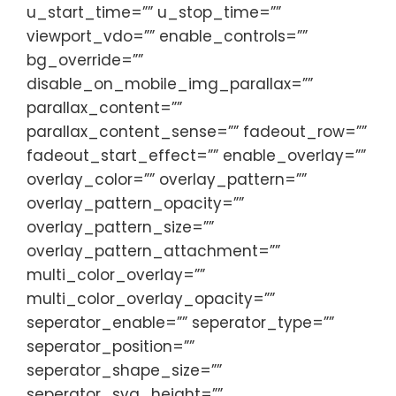
u_start_time=”” u_stop_time=””
viewport_vdo=”” enable_controls=””
bg_override=””
disable_on_mobile_img_parallax=””
parallax_content=””
parallax_content_sense=”” fadeout_row=””
fadeout_start_effect=”” enable_overlay=””
overlay_color=”” overlay_pattern=””
overlay_pattern_opacity=””
overlay_pattern_size=””
overlay_pattern_attachment=””
multi_color_overlay=””
multi_color_overlay_opacity=””
seperator_enable=”” seperator_type=””
seperator_position=””
seperator_shape_size=””
seperator_svg_height=””