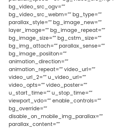
bg_video_src_ogv=””
bg_video_src_webm=”” bg_type=””
parallax_style=”” bg_image_new=””
layer_image=”” bg_image_repeat=””
bg_image_size=”” bg_cstm_size=””
bg_img_attach=”” parallax_sense=””
bg_image_posiiton=””
animation_direction=””
animation_repeat=”” video_url=””
video_url_2=”” u_video_url=””
video_opts=”” video_poster=””
u_start_time=”” u_stop_time=””
viewport_vdo=”” enable_controls=””
bg_override=””
disable_on_mobile_img_parallax=””
parallax_content=””