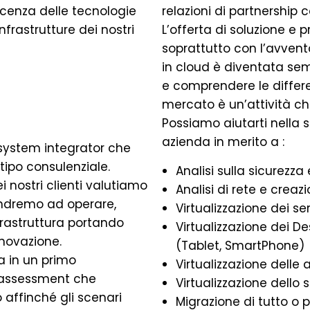
cenza delle tecnologie
relazioni di partnership 
nfrastrutture dei nostri
L’offerta di soluzione e p
soprattutto con l’avvento
in cloud è diventata sem
e comprendere le differen
mercato è un’attività ch
Possiamo aiutarti nella s
azienda in merito a :
i system integrator che
tipo consulenziale.
Analisi sulla sicurezza 
i nostri clienti valutiamo
Analisi di rete e crea
andremo ad operare,
Virtualizzazione dei se
frastruttura portando
Virtualizzazione dei D
nnovazione.
(Tablet, SmartPhone)
a in un primo
Virtualizzazione delle 
 assessment che
Virtualizzazione dello 
 affinché gli scenari
Migrazione di tutto o 