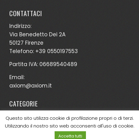
CONTATTACI
Indirizzo:
Via Benedetto Dei 2A
50127 Firenze
Telefono: +39 0550197553
Partita IVA: 06689540489
Email:
axiom@axiom.it
CATEGORIE
Nessuna categoria
Questo sito utilizza cookie di profilazione propri o di terzi.
Utilizzando il nostro sito web acconsenti all'uso di cookie.
Accetta tutti