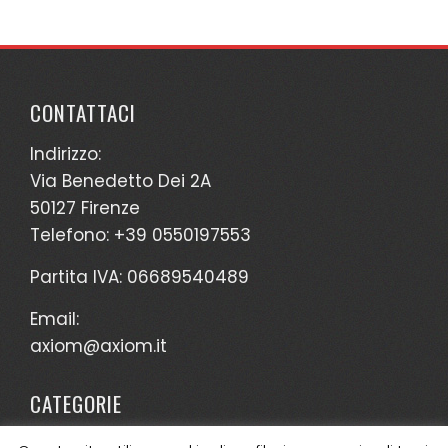
CONTATTACI
Indirizzo:
Via Benedetto Dei 2A
50127 Firenze
Telefono: +39 0550197553
Partita IVA: 06689540489
Email:
axiom@axiom.it
CATEGORIE
Nessuna categoria